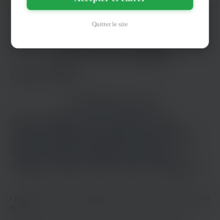
Quitter le site
LES AUTRES VILLES DE
HÉRAULT
Béziers
Nîmes
LES PRINCIPALES VILLES
Paris
Marseille
Lyon
Toulouse
Nice
Nantes
Strasbourg
Bordeaux
Lille
Rennes
Reims
Toulon
Saint-Étienne
Le Havre
Grenoble
Angers
Dijon
Nîmes
Villeurbanne
Rencontre trans à Montpellier en été, c’est plus facile qu’en
hiver ?